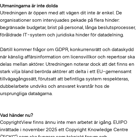
Utmaningarna är inte dolda
Utredningen är öppen med att vägen dit inte är enkel. De
organisationer som intervjuades pekade på flera hinder:
begränsade budgetar, brist på personal, långa beslutsprocesser,
föråldrade IT-system och juridiska hinder för datadelning.
Därtill kommer frågor om GDPR, konkurrensrätt och dataskydd
när känslig affärsinformation om licensvillkor och repertoar ska
delas mellan aktörer. Utredningen noterar dock att det finns en
stark vilja bland berörda aktörer att delta i ett EU-gemensamt
tillvägagångssätt, förutsatt att befintliga system respekteras,
dubbelarbete undviks och ansvaret kvarstår hos de
ursprungliga dataägarna.
Vad händer nu?
CopyrightView finns ännu inte men arbetet är igång. EUIPO
inrättade i november 2025 ett Copyright Knowledge Centre
(”ECKC”) som ska fungera som tekniskt forum och