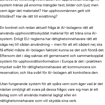
system tränas på enorma mängder text, bilder och ljud, men
vem äger det materialet? Har upphovsmännen gett sitt
tillstånd? Har de rätt till ersättning?
En konkret och redan aktuell fråga är AI-bolagens rätt att
använda upphovsrättsskyddat material för att träna sina AI-
system. Enligt EU-reglerna har rättighetsinnehavare rätt att
säga nej till sådan användning – men för att ett sådant nej ska
få effekt måste AI-bolagen faktiskt kunna se det och förstå det.
Eftersom det i dag saknas ett gemensamt och sammankopplat
system för upphovsrättsinformation i Europa är det i praktiken
mycket svårt för rättighetsinnehavare att kommunicera sin
reservation, och lika svårt för AI-bolagen att kontrollera den.
Utan fungerande system för att spåra vem som äger vad är det
nästan omöjligt att svara på dessa frågor, vare sig man är ett
bolag som vill använda material lagligt eller en
rättighetsinnehavare som vill skydda sina verk.