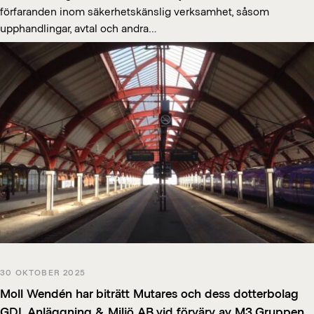
förfaranden inom säkerhetskänslig verksamhet, såsom
upphandlingar, avtal och andra…
30 OKTOBER 2025
Moll Wendén har biträtt Mutares och dess dotterbolag
GDL Anläggning & Miljö AB vid förvärv av M3 Gruppen