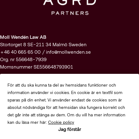
Moll Wendén Law AB
Stortorget 8 SE-211 34 Malmö Sweden
+46 40 665 65 00 /
info@mollwenden.se
Org. nr 556648-7939
Momsnummer SE556648793901
Prenumerera på vårt nyhetsbrev
För att du ska kunna ta del av hemsidans funktioner och
information använder vi cookies. En cookie är en textfil som
Registrera dig här
sparas på din enhet. Vi använder endast de cookies som är
absolut nödvändiga för att hemsidan ska fungera korrekt och
det går inte att stänga av dem. Om du vill ha mer information
Alla rättigheter förbehållna Moll Wendén Law AB
kan du läsa mer här:
Cookie policy
Jag förstår