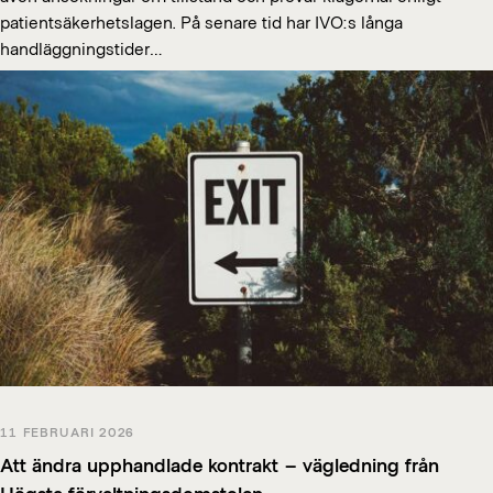
patientsäkerhetslagen. På senare tid har IVO:s långa
handläggningstider…
11 FEBRUARI 2026
Att ändra upphandlade kontrakt – vägledning från
Högsta förvaltningsdomstolen