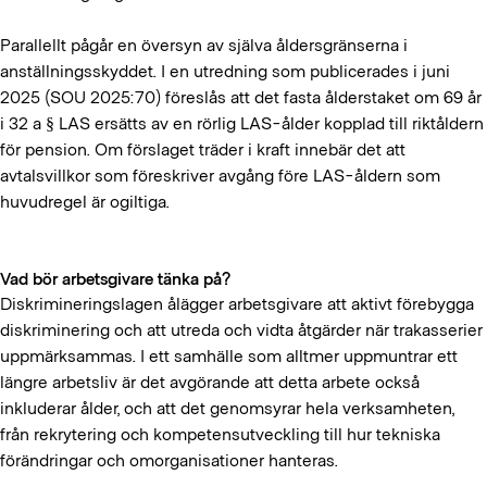
Parallellt pågår en översyn av själva åldersgränserna i
anställningsskyddet. I en utredning som publicerades i juni
2025 (SOU 2025:70) föreslås att det fasta ålderstaket om 69 år
i 32 a § LAS ersätts av en rörlig LAS-ålder kopplad till riktåldern
för pension. Om förslaget träder i kraft innebär det att
avtalsvillkor som föreskriver avgång före LAS-åldern som
huvudregel är ogiltiga.
Vad bör arbetsgivare tänka på?
Diskrimineringslagen ålägger arbetsgivare att aktivt förebygga
diskriminering och att utreda och vidta åtgärder när trakasserier
uppmärksammas. I ett samhälle som alltmer uppmuntrar ett
längre arbetsliv är det avgörande att detta arbete också
inkluderar ålder, och att det genomsyrar hela verksamheten,
från rekrytering och kompetensutveckling till hur tekniska
förändringar och omorganisationer hanteras.