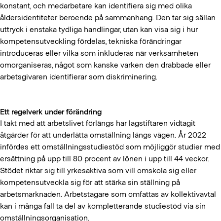
konstant, och medarbetare kan identifiera sig med olika
åldersidentiteter beroende på sammanhang. Den tar sig sällan
uttryck i enstaka tydliga handlingar, utan kan visa sig i hur
kompetensutveckling fördelas, tekniska förändringar
introduceras eller vilka som inkluderas när verksamheten
omorganiseras, något som kanske varken den drabbade eller
arbetsgivaren identifierar som diskriminering.
Ett regelverk under förändring
I takt med att arbetslivet förlängs har lagstiftaren vidtagit
åtgärder för att underlätta omställning längs vägen. År 2022
infördes ett omställningsstudiestöd som möjliggör studier med
ersättning på upp till 80 procent av lönen i upp till 44 veckor.
Stödet riktar sig till yrkesaktiva som vill omskola sig eller
kompetensutveckla sig för att stärka sin ställning på
arbetsmarknaden. Arbetstagare som omfattas av kollektivavtal
kan i många fall ta del av kompletterande studiestöd via sin
omställningsorganisation.