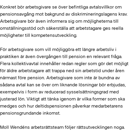
Konkret bör arbetsgivare se över befintliga avtalsvillkor om
pensionsavgång mot bakgrund av diskrimineringslagens krav.
Arbetsgivare bör även informera sig om möjligheterna till
omställningsstöd och säkerställa att arbetstagare ges reella
möjligheter till kompetensutveckling.
För arbetsgivare som vill möjliggöra ett längre arbetsliv i
praktiken är även övergången till pension en relevant fråga.
Flera kollektivavtal innehåller redan regler som gör det möjligt
för äldre arbetstagare att trappa ned sin arbetstid under åren
närmast före pension. Arbetsgivare som inte är bundna av
sådana avtal kan se över om liknande lösningar bör erbjudas,
exempelvis i form av reducerad sysselsättningsgrad med
justerad lön. Viktigt att tänka igenom är vilka former som ska
medges och hur deltidspensionen påverkar medarbetarens
pensionsgrundande inkomst.
Moll Wendéns arbetsrättsteam följer rättsutvecklingen noga.