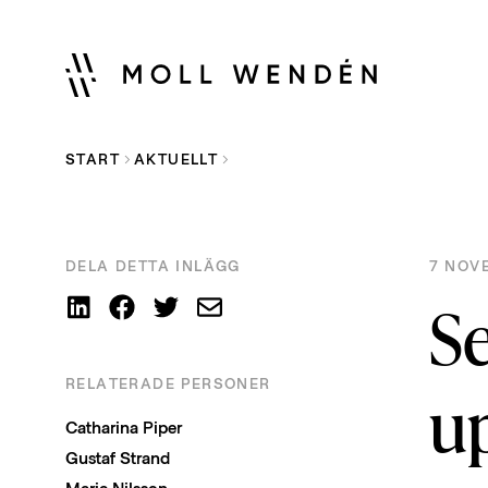
START
AKTUELLT
DELA DETTA INLÄGG
7 NOV
S
RELATERADE PERSONER
up
Catharina Piper
Gustaf Strand
Marie Nilsson