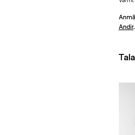
Anmäl
Andir
.
Tala