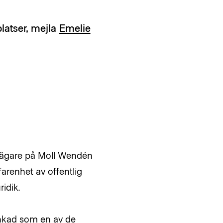
latser, mejla
Emelie
elägare på Moll Wendén
arenhet av offentlig
ridik.
rankad som en av de