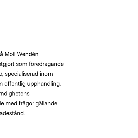
 på Moll Wendén
nstgjort som föredragande
mö, specialiserad inom
 offentlig upphandling.
yndighetens
ade med frågor gällande
kadestånd.