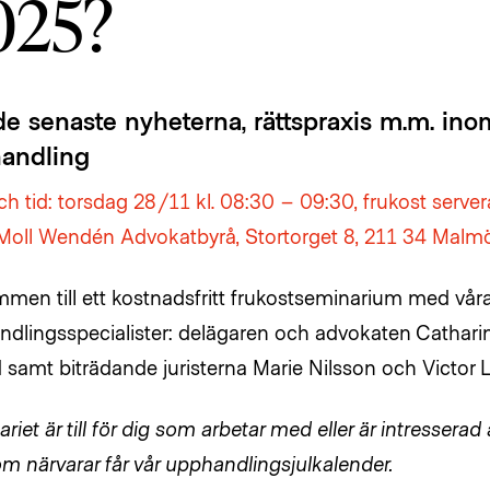
025?
 senaste nyheterna, rättspraxis m.m. inom
andling
h tid: torsdag 28/11 kl. 08:30 – 09:30, frukost servera
 Moll Wendén Advokatbyrå, Stortorget 8, 211 34 Malm
men till ett kostnadsfritt frukostseminarium med vår
dlingsspecialister: delägaren och advokaten Catharin
 samt biträdande juristerna Marie Nilsson och Victor L
riet är till för dig som arbetar med eller är intresserad
om närvarar får vår upphandlingsjulkalender.