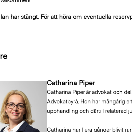
an har stängt. För att höra om eventuella reservp
re
Catharina Piper
Catharina Piper är advokat och d
Advokatbyrå. Hon har mångårig erf
upphandling och därtill relaterad ju
Catharina har flera gånger blivit 