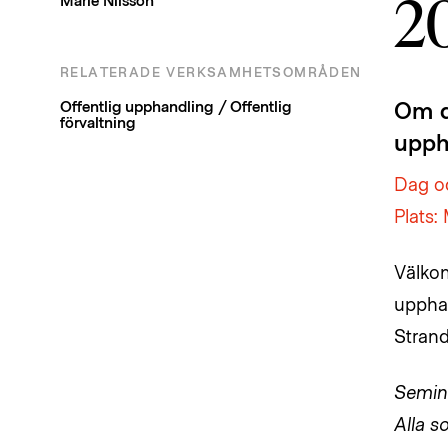
2
RELATERADE VERKSAMHETSOMRÅDEN
Om de
Offentlig upphandling / Offentlig
förvaltning
upph
Dag oc
Plats:
Välkom
upphan
Strand
Semina
Alla s