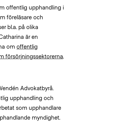
om offentlig upphandling i
om föreläsare och
r bl.a. på olika
 Catharina är en
erna om
offentlig
m försörjningssektorerna
.
 Wendén Advokatbyrå.
entlig upphandling och
r arbetat som upphandlare
pphandlande myndighet.