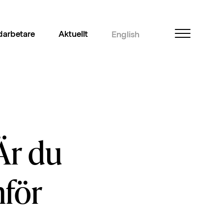
arbetare
Aktuellt
English
Är du
nför