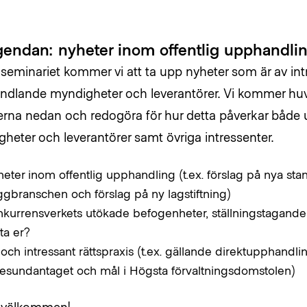
gendan: nyheter inom offentlig upphandlin
seminariet kommer vi att ta upp nyheter som är av int
dlande myndigheter och leverantörer. Vi kommer huv
rna nedan och redogöra för hur detta påverkar både
heter och leverantörer samt övriga intressenter.
eter inom offentlig upphandling (t.ex. förslag på nya st
gbranschen och förslag på ny lagstiftning)
kurrensverkets utökade befogenheter, ställningstagande
ta er?
och intressant rättspraxis (t.ex. gällande direktupphandli
esundantaget och mål i Högsta förvaltningsdomstolen)
 välkommen!