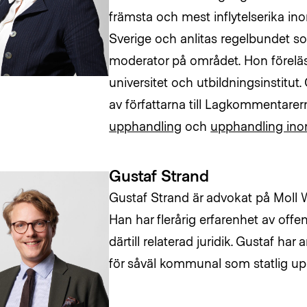
främsta och mest inflytelserika in
Sverige och anlitas regelbundet s
moderator på området. Hon föreläse
universitet och utbildningsinstitut.
av författarna till Lagkommentar
upphandling
och
upphandling ino
Gustaf Strand
Gustaf Strand är advokat på Moll
Han har flerårig erfarenhet av off
därtill relaterad juridik. Gustaf ha
för såväl kommunal som statlig u