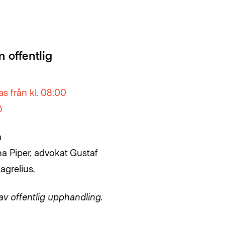
 offentlig
s från kl. 08:00
ö
a
a Piper, advokat Gustaf
agrelius.
 av offentlig upphandling.