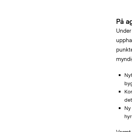
På a
Under 
upphan
punkte
myndig
Nyh
byg
Kon
det
Ny 
hyr
Varmt