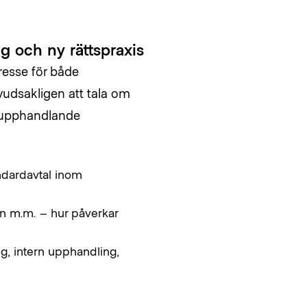
g och ny rättspraxis
resse för både
udsakligen att tala om
 upphandlande
andardavtal inom
n m.m. – hur påverkar
ng, intern upphandling,