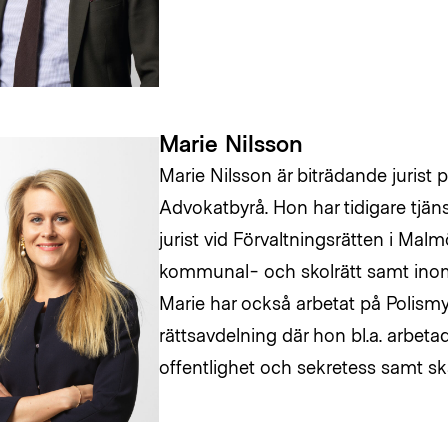
Marie Nilsson
Marie Nilsson är biträdande jurist
Advokatbyrå. Hon har tidigare tjä
jurist vid Förvaltningsrätten i Mal
kommunal- och skolrätt samt inom
Marie har också arbetat på Polism
rättsavdelning där hon bl.a. arbet
offentlighet och sekretess samt s