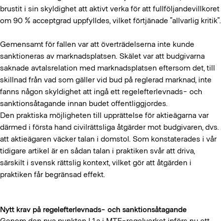
brustit i sin skyldighet att aktivt verka för att fullföljandevillkoret
om 90 % acceptgrad uppfylldes, vilket förtjänade ”allvarlig kritik”.
Gemensamt för fallen var att överträdelserna inte kunde
sanktioneras av marknadsplatsen. Skälet var att budgivarna
saknade avtalsrelation med marknadsplatsen eftersom det, till
skillnad från vad som gäller vid bud på reglerad marknad, inte
fanns någon skyldighet att ingå ett regelefterlevnads- och
sanktionsåtagande innan budet offentliggjordes.
Den praktiska möjligheten till upprättelse för aktieägarna var
därmed i första hand civilrättsliga åtgärder mot budgivaren, dvs.
att aktieägaren väcker talan i domstol. Som konstaterades i vår
tidigare artikel är en sådan talan i praktiken svår att driva,
särskilt i svensk rättslig kontext, vilket gör att åtgärden i
praktiken får begränsad effekt.
Nytt krav på regelefterlevnads- och sanktionsåtagande
Genom den nya punkten I.1a i MTF-regelverket införs nu ett