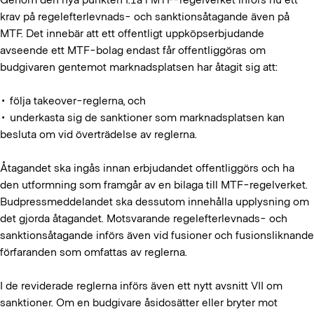
krav på regelefterlevnads- och sanktionsåtagande även på
MTF. Det innebär att ett offentligt uppköpserbjudande
avseende ett MTF-bolag endast får offentliggöras om
budgivaren gentemot marknadsplatsen har åtagit sig att:
• följa takeover-reglerna, och
• underkasta sig de sanktioner som marknadsplatsen kan
besluta om vid överträdelse av reglerna.
Åtagandet ska ingås innan erbjudandet offentliggörs och ha
den utformning som framgår av en bilaga till MTF-regelverket.
Budpressmeddelandet ska dessutom innehålla upplysning om
det gjorda åtagandet. Motsvarande regelefterlevnads- och
sanktionsåtagande införs även vid fusioner och fusionsliknande
förfaranden som omfattas av reglerna.
I de reviderade reglerna införs även ett nytt avsnitt VII om
sanktioner. Om en budgivare åsidosätter eller bryter mot