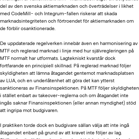
del av den svenska aktiemarknaden och överträdelser i likhet
med CodeMill- och Integrum-fallen riskerar att skada
marknadsintegriteten och förtroendet för aktiemarknaden om
de förblir osanktionerade.
De uppdaterade regelverken innebär även en harmonisering av
MTF och reglerad marknad i linje med hur självregleringen på
MTF normalt har utformats. Lagtekniskt kvarstår dock
fortfarande en principiell skillnad. På reglerad marknad följer
skyldigheten att lämna åtagandet gentemot marknadsplatsen
av LUA, och en underlåtenhet att göra det kan ytterst
sanktioneras av Finansinspektionen. På MTF följer skyldigheten
i stället enbart av takeover-reglerna och om åtagandet inte
ingås saknar Finansinspektionen (eller annan myndighet) stöd
att ingripa mot budgivaren.
I praktiken torde dock en budgivare sällan välja att inte ingå
åtagandet enbart på grund av att kravet inte följer av lag.