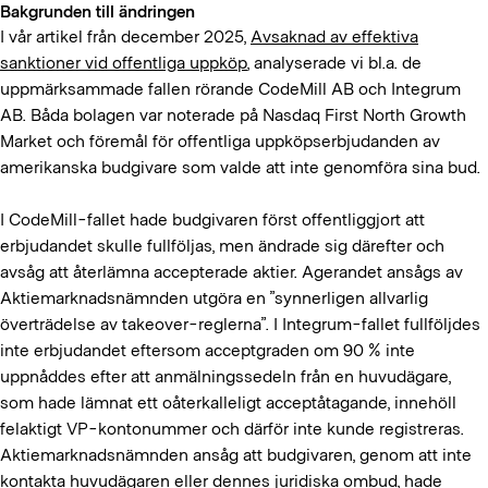
Bakgrunden till ändringen
I vår artikel från december 2025,
Avsaknad av effektiva
sanktioner vid offentliga uppköp
, analyserade vi bl.a. de
uppmärksammade fallen rörande CodeMill AB och Integrum
AB. Båda bolagen var noterade på Nasdaq First North Growth
Market och föremål för offentliga uppköpserbjudanden av
amerikanska budgivare som valde att inte genomföra sina bud.
I CodeMill-fallet hade budgivaren först offentliggjort att
erbjudandet skulle fullföljas, men ändrade sig därefter och
avsåg att återlämna accepterade aktier. Agerandet ansågs av
Aktiemarknadsnämnden utgöra en ”synnerligen allvarlig
överträdelse av takeover-reglerna”. I Integrum-fallet fullföljdes
inte erbjudandet eftersom acceptgraden om 90 % inte
uppnåddes efter att anmälningssedeln från en huvudägare,
som hade lämnat ett oåterkalleligt acceptåtagande, innehöll
felaktigt VP-kontonummer och därför inte kunde registreras.
Aktiemarknadsnämnden ansåg att budgivaren, genom att inte
kontakta huvudägaren eller dennes juridiska ombud, hade