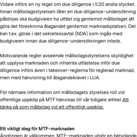
Vidare införs en ny regel om due diligence i II.20 andra stycket.
Innan målbolagsstyrelsen låter en due diligence-undersökning
påbörjas ska budgivaren ha utfäst sig gentemot målbolaget att
göra det föreskrivna åtagandet gentemot marknadsplatsen. Det
kan t.ex. göras i det sekretessavtal (NDA) som ingås med
budgivaren innan due diligence-undersökningen inleds.
Motsvarande regler avseende målbolagsstyrelsens skyldighet
att upplysa marknaden och inhämta utfästelse inför due
diligence införs även i takeover-reglerna för reglerad marknad,
men med hänvisning till åtagandekravet i LUA.
För närmare information om målbolagets styrelses roll vid
offentliga uppköp på MTF hänvisas till vår tidigare artikel
Att
tänka på som målbolag vid ett offentligt uppköp.
Ett viktigt steg för MTF-marknaden
Ändringen är välkommen. MTF-marknaden utgör en betydande