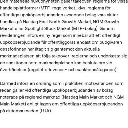
Den materiella huvudnyheten gäller takeover-reglerna för vissa
handelsplattformar (MTF-regelverket), dvs. reglerna för
offentliga uppköpserbjudanden avseende bolag vars aktier
handlas på Nasdaq First North Growth Market, NGM Growth
Market eller Spotlight Stock Market (MTF-bolag). Genom
revideringen införs en ny regel som innebär att ett offentligt
uppköpserbjudande får offentliggöras endast om budgivaren
dessförinnan har åtagit sig gentemot den aktuella
marknadsplatsen att följa takeover-reglerna och underkasta sig
de sanktioner som marknadsplatsen kan besluta om vid
överträdelser (regelefterlevnads- och sanktionsåtagande).
Därmed införs en ordning som i praktiken motsvarar den som
redan gäller vid offentliga uppköpserbjudanden av bolag
noterade på reglerad marknad (Nasdaq Main Market och NGM
Main Market) enligt lagen om offentliga uppköpserbjudanden
på aktiemarknaden (LUA).