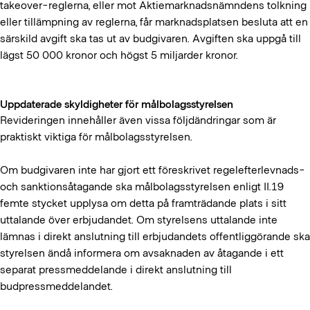
takeover-reglerna, eller mot Aktiemarknadsnämndens tolkning
eller tillämpning av reglerna, får marknadsplatsen besluta att en
särskild avgift ska tas ut av budgivaren. Avgiften ska uppgå till
lägst 50 000 kronor och högst 5 miljarder kronor.
Uppdaterade skyldigheter för målbolagsstyrelsen
Revideringen innehåller även vissa följdändringar som är
praktiskt viktiga för målbolagsstyrelsen.
Om budgivaren inte har gjort ett föreskrivet regelefterlevnads-
och sanktionsåtagande ska målbolagsstyrelsen enligt II.19
femte stycket upplysa om detta på framträdande plats i sitt
uttalande över erbjudandet. Om styrelsens uttalande inte
lämnas i direkt anslutning till erbjudandets offentliggörande ska
styrelsen ändå informera om avsaknaden av åtagande i ett
separat pressmeddelande i direkt anslutning till
budpressmeddelandet.