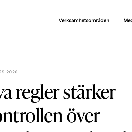
Verksamhetsområden
Med
S 2026 ·
a regler stärker
ntrollen över