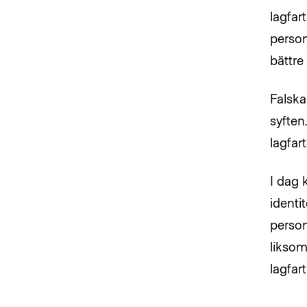
lagfar
person
bättre
Falska
syften
lagfar
I dag 
identi
person
liksom
lagfar