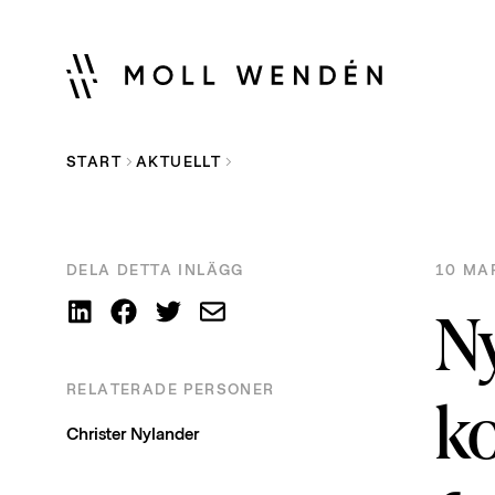
START
AKTUELLT
DELA DETTA INLÄGG
10 MAR
Ny
RELATERADE PERSONER
ko
Christer Nylander