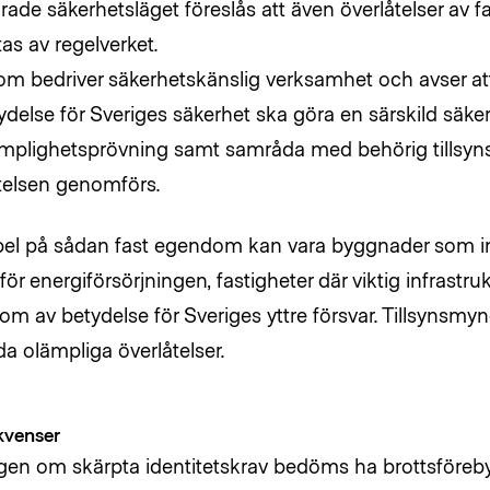
rade säkerhetsläget föreslås att även överlåtelser av
as av regelverket.
m bedriver säkerhetskänslig verksamhet och avser at
ydelse för Sveriges säkerhet ska göra en särskild s
mplighetsprövning samt samråda med behörig tillsy
telsen genomförs.
el på sådan fast egendom kan vara byggnader som in
 för energiförsörjningen, fastigheter där viktig infrastru
m av betydelse för Sveriges yttre försvar. Tillsynsm
da olämpliga överlåtelser.
kvenser
gen om skärpta identitetskrav bedöms ha brottsföreb