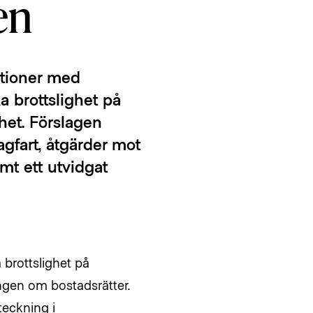
en
itioner med
a brottslighet på
het. Förslagen
agfart, åtgärder mot
mt ett utvidgat
 brottslighet på
ngen om bostadsrätter.
teckning i