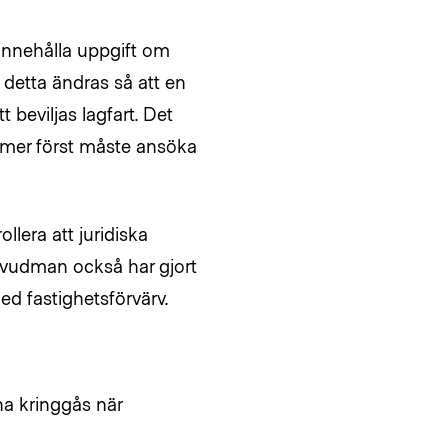
innehålla uppgift om
 detta ändras så att en
 beviljas lagfart. Det
mmer först måste ansöka
llera att juridiska
uvudman också har gjort
ed fastighetsförvärv.
rna kringgås när