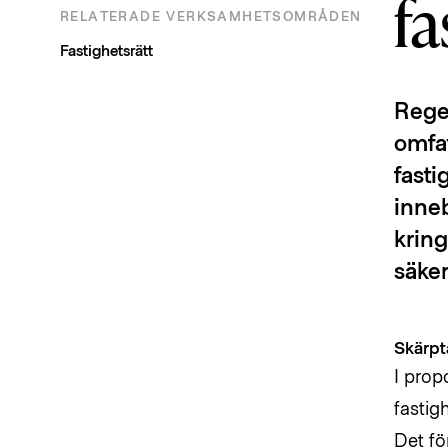
f
RELATERADE VERKSAMHETSOMRÅDEN
Fastighetsrätt
Rege
omfat
fast
inneb
kring
säker
Skärpta
I prop
fastig
Det fö