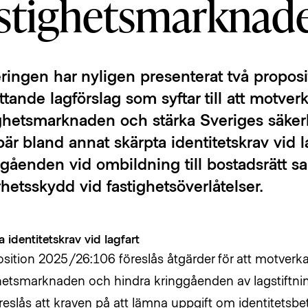
astighetsmarknad
ringen har nyligen presenterat två propos
tande lagförslag som syftar till att motverk
ighetsmarknaden och stärka Sveriges säker
är bland annat skärpta identitetskrav vid l
gåenden vid ombildning till bostadsrätt sa
hetsskydd vid fastighetsöverlåtelser.
 identitetskrav vid lagfart
osition 2025/26:106 föreslås åtgärder för att motverka
hetsmarknaden och hindra kringgåenden av lagstiftni
reslås att kraven på att lämna uppgift om identitetsbe