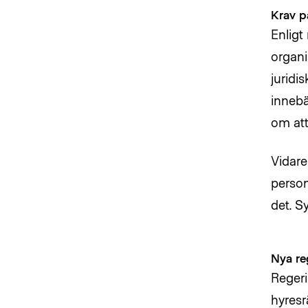
Krav p
Enligt
organi
juridi
innebä
om att 
Vidare
person
det. S
Nya reg
Regeri
hyresr