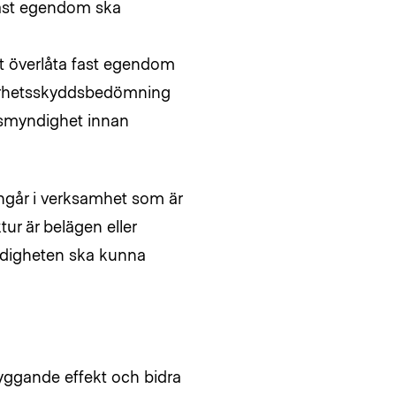
 fast egendom ska
t överlåta fast egendom
äkerhetsskyddsbedömning
nsmyndighet innan
går i verksamhet som är
ktur är belägen eller
yndigheten ska kunna
yggande effekt och bidra