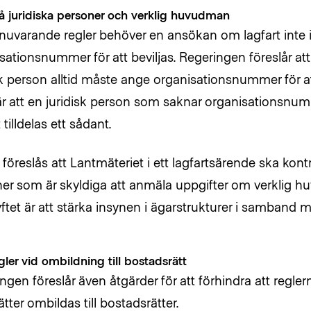
å juridiska personer och verklig huvudman
 nuvarande regler behöver en ansökan om lagfart inte 
sationsnummer för att beviljas. Regeringen föreslår att
sk person alltid måste ange organisationsnummer för att
r att en juridisk person som saknar organisationsnu
tilldelas ett sådant.
 föreslås att Lantmäteriet i ett lagfartsärende ska kontro
er som är skyldiga att anmäla uppgifter om verklig h
yftet är att stärka insynen i ägarstrukturer i samband m
ler vid ombildning till bostadsrätt
ngen föreslår även åtgärder för att förhindra att regle
ätter ombildas till bostadsrätter.