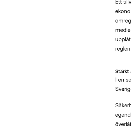
Ett ti
ekonom
omregi
medlem
upplåt
regler
Stärkt
I en s
Sverig
Säkerh
egendo
överlå