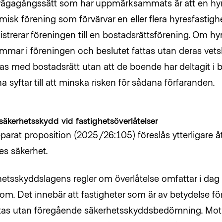
llvägagångssätt som har uppmärksammats är att en hyr
isk förening som förvärvar en eller flera hyresfastigh
strerar föreningen till en bostadsrättsförening. Om hy
mar i föreningen och beslutet fattas utan deras vet
as med bostadsrätt utan att de boende har deltagit i b
na syftar till att minska risken för sådana förfaranden.
 säkerhetsskydd vid fastighetsöverlåtelser
eparat proposition (2025/26:105) föreslås ytterligare åt
es säkerhet.
etsskyddslagens regler om överlåtelse omfattar i dag i
m. Det innebär att fastigheter som är av betydelse fö
tas utan föregående säkerhetsskyddsbedömning. Mot