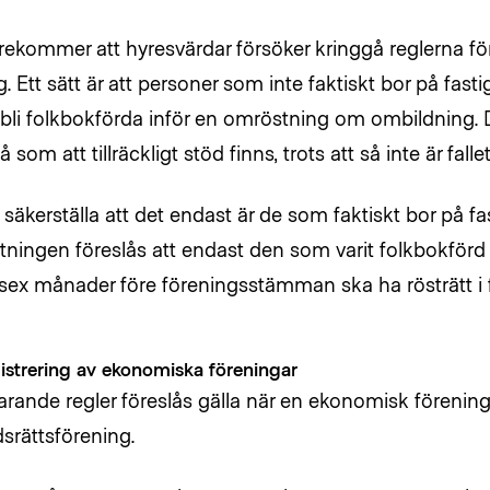
rekommer att hyresvärdar försöker kringgå reglerna f
g. Ett sätt är att personer som inte faktiskt bor på fasti
t bli folkbokförda inför en omröstning om ombildning
 som att tillräckligt stöd finns, trots att så inte är fallet
t säkerställa att det endast är de som faktiskt bor på f
ningen föreslås att endast den som varit folkbokförd
sex månader före föreningsstämman ska ha rösträtt i 
strering av ekonomiska föreningar
rande regler föreslås gälla när en ekonomisk förening 
srättsförening.