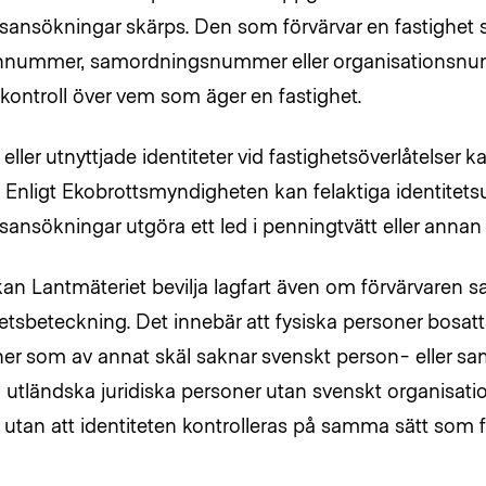
tsansökningar skärps. Den som förvärvar en fastighet s
nummer, samordningsnummer eller organisationsnumm
 kontroll över vem som äger en fastighet.
 eller utnyttjade identiteter vid fastighetsöverlåtelser 
. Enligt Ekobrottsmyndigheten kan felaktiga identitetsu
tsansökningar utgöra ett led i penningtvätt eller annan 
kan Lantmäteriet bevilja lagfart även om förvärvaren s
tetsbeteckning. Det innebär att fysiska personer bosatt
er som av annat skäl saknar svenskt person- eller 
 utländska juridiska personer utan svenskt organisat
t utan att identiteten kontrolleras på samma sätt som f