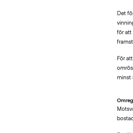
Det fö
vinnin
för at
framstå
För at
omröst
minst 
Omregi
Motsva
bostad