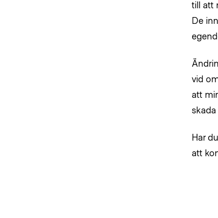
till a
De inn
egendo
Ändrin
vid om
att mi
skada 
Har du
att ko