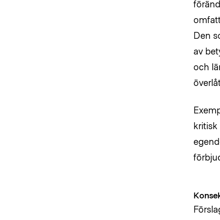
föränd
omfatt
Den so
av bet
och lä
överlå
Exemp
kritisk
egendo
förbju
Konse
Försla