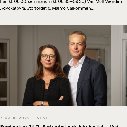
från kl. 08.00, seminarium kl. 08.30–09.30) Var: Moll Wendén
Advokatbyrå, Stortorget 8, Malmö Välkommen…
7 MARS 2025 · EVENT
Seminarium 24/3: Systemhotande kriminalitet – Vad