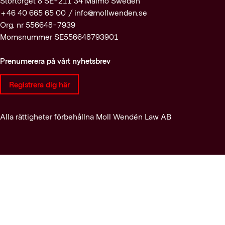
Stortorget 8 SE-211 34 Malmö Sweden
+46 40 665 65 00 /
info@mollwenden.se
Org. nr 556648-7939
Momsnummer SE556648793901
Prenumerera på vårt nyhetsbrev
Registrera dig här
Alla rättigheter förbehållna Moll Wendén Law AB