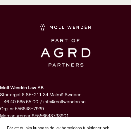
Moll Wendén Law AB
Stortorget 8 SE-211 34 Malmö Sweden
+46 40 665 65 00 /
info@mollwenden.se
Org. nr 556648-7939
Momsnummer SE556648793901
För att du ska kunna ta del av hemsidans funktioner och
Prenumerera på vårt nyhetsbrev