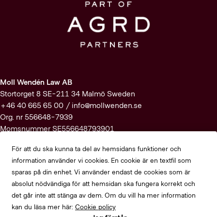
Moll Wendén Law AB
Stortorget 8 SE-211 34 Malmö Sweden
+46 40 665 65 00 /
info@mollwenden.se
Org. nr 556648-7939
Momsnummer SE556648793901
För att du ska kunna ta del av hemsidans funktioner och
Prenumerera på vårt nyhetsbrev
information använder vi cookies. En cookie är en textfil som
sparas på din enhet. Vi använder endast de cookies som är
Registrera dig här
absolut nödvändiga för att hemsidan ska fungera korrekt och
det går inte att stänga av dem. Om du vill ha mer information
Alla rättigheter förbehållna Moll Wendén Law AB
kan du läsa mer här:
Cookie policy