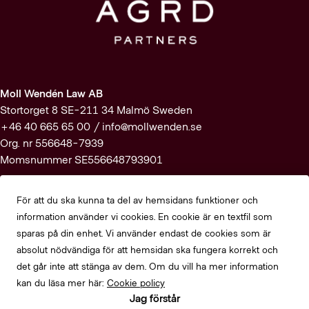
Moll Wendén Law AB
Stortorget 8 SE-211 34 Malmö Sweden
+46 40 665 65 00 /
info@mollwenden.se
Org. nr 556648-7939
Momsnummer SE556648793901
Prenumerera på vårt nyhetsbrev
För att du ska kunna ta del av hemsidans funktioner och
information använder vi cookies. En cookie är en textfil som
Registrera dig här
sparas på din enhet. Vi använder endast de cookies som är
absolut nödvändiga för att hemsidan ska fungera korrekt och
det går inte att stänga av dem. Om du vill ha mer information
Alla rättigheter förbehållna Moll Wendén Law AB
kan du läsa mer här:
Cookie policy
Jag förstår