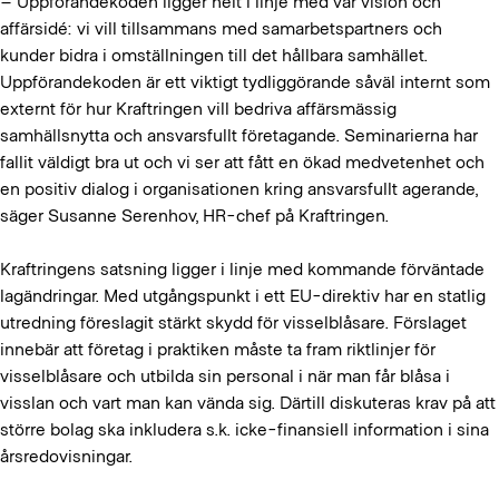
– Uppförandekoden ligger helt i linje med vår vision och
affärsidé: vi vill tillsammans med samarbetspartners och
kunder bidra i omställningen till det hållbara samhället.
Uppförandekoden är ett viktigt tydliggörande såväl internt som
externt för hur Kraftringen vill bedriva affärsmässig
samhällsnytta och ansvarsfullt företagande. Seminarierna har
fallit väldigt bra ut och vi ser att fått en ökad medvetenhet och
en positiv dialog i organisationen kring ansvarsfullt agerande,
säger Susanne Serenhov, HR-chef på Kraftringen.
Kraftringens satsning ligger i linje med kommande förväntade
lagändringar. Med utgångspunkt i ett EU-direktiv har en statlig
utredning föreslagit stärkt skydd för visselblåsare. Förslaget
innebär att företag i praktiken måste ta fram riktlinjer för
visselblåsare och utbilda sin personal i när man får blåsa i
visslan och vart man kan vända sig. Därtill diskuteras krav på att
större bolag ska inkludera s.k. icke-finansiell information i sina
årsredovisningar.