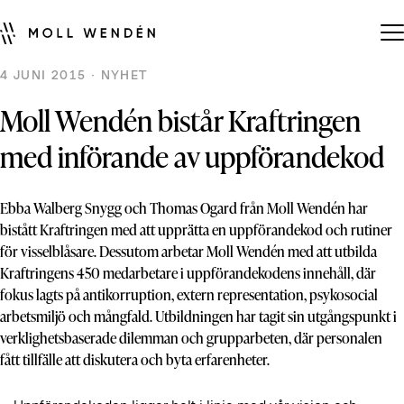
4 JUNI 2015 · NYHET
Moll Wendén bistår Kraftringen
med införande av uppförandekod
Ebba Walberg Snygg och Thomas Ogard från Moll Wendén har
bistått Kraftringen med att upprätta en uppförandekod och rutiner
för visselblåsare. Dessutom arbetar Moll Wendén med att utbilda
Kraftringens 450 medarbetare i uppförandekodens innehåll, där
fokus lagts på antikorruption, extern representation, psykosocial
arbetsmiljö och mångfald. Utbildningen har tagit sin utgångspunkt i
verklighetsbaserade dilemman och grupparbeten, där personalen
fått tillfälle att diskutera och byta erfarenheter.