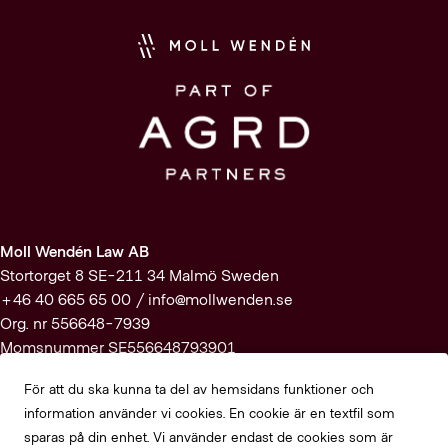
Moll Wendén Law AB
Stortorget 8 SE-211 34 Malmö Sweden
+46 40 665 65 00 /
info@mollwenden.se
Org. nr 556648-7939
Momsnummer SE556648793901
För att du ska kunna ta del av hemsidans funktioner och
Prenumerera på vårt nyhetsbrev
information använder vi cookies. En cookie är en textfil som
sparas på din enhet. Vi använder endast de cookies som är
Registrera dig här