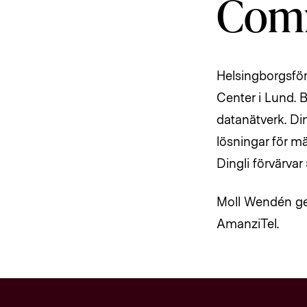
Comm
Helsingborgsför
Center i Lund. B
datanätverk. Di
lösningar för m
Dingli förvärvar
Moll Wendén ge
AmanziTel.