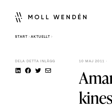
START
AKTUELLT
DELA DETTA INLÄGG
10 MAJ 2011 ·
Aman
kines