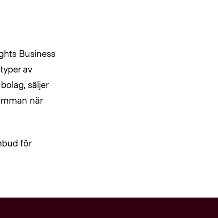
ights Business
 typer av
olag, säljer
 samman när
mbud för