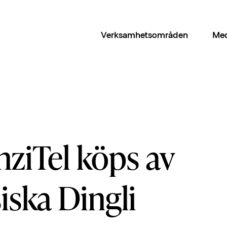
Verksamhetsområden
Med
ziTel köps av
iska Dingli